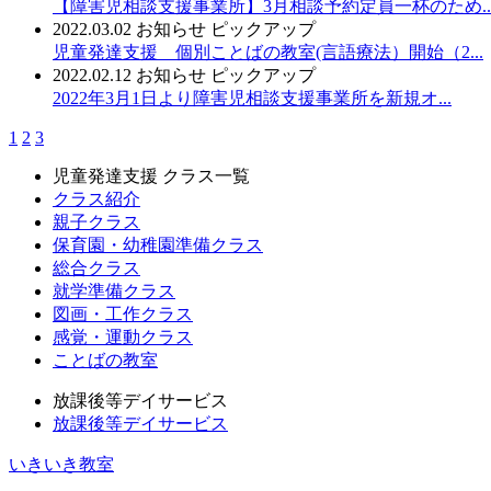
【障害児相談支援事業所】3月相談予約定員一杯のため..
2022.03.02
お知らせ
ピックアップ
児童発達支援 個別ことばの教室(言語療法）開始（2...
2022.02.12
お知らせ
ピックアップ
2022年3月1日より障害児相談支援事業所を新規オ...
1
2
3
児童発達支援 クラス一覧
クラス紹介
親子クラス
保育園・幼稚園準備クラス
総合クラス
就学準備クラス
図画・工作クラス
感覚・運動クラス
ことばの教室
放課後等デイサービス
放課後等デイサービス
いきいき教室