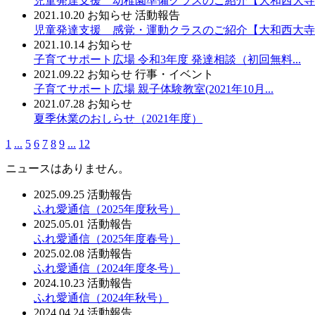
児童発達支援 幼稚園準備クラスのご紹介【大和西大寺..
2021.10.20
お知らせ
活動報告
児童発達支援 感覚・運動クラスのご紹介【大和西大寺..
2021.10.14
お知らせ
子育てサポート広場 令和3年度 発達相談（初回無料...
2021.09.22
お知らせ
行事・イベント
子育てサポート広場 親子体験教室(2021年10月...
2021.07.28
お知らせ
夏季休業のおしらせ（2021年度）
1
...
5
6
7
8
9
...
12
ニュースはありません。
2025.09.25
活動報告
ふれ愛通信（2025年度秋号）
2025.05.01
活動報告
ふれ愛通信（2025年度春号）
2025.02.08
活動報告
ふれ愛通信（2024年度冬号）
2024.10.23
活動報告
ふれ愛通信（2024年秋号）
2024.04.24
活動報告