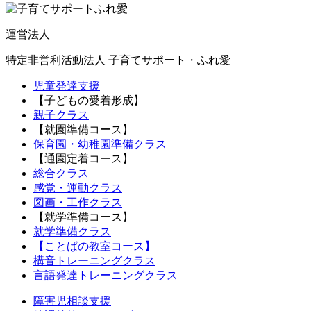
運営法人
特定非営利活動法人 子育てサポート・ふれ愛
児童発達支援
【子どもの愛着形成】
親子クラス
【就園準備コース】
保育園・幼稚園準備クラス
【通園定着コース】
総合クラス
感覚・運動クラス
図画・工作クラス
【就学準備コース】
就学準備クラス
【ことばの教室コース】
構音トレーニングクラス
言語発達トレーニングクラス
障害児相談支援