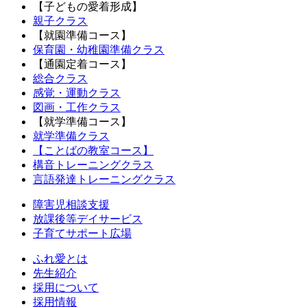
【子どもの愛着形成】
親子クラス
【就園準備コース】
保育園・幼稚園準備クラス
【通園定着コース】
総合クラス
感覚・運動クラス
図画・工作クラス
【就学準備コース】
就学準備クラス
【ことばの教室コース】
構音トレーニングクラス
言語発達トレーニングクラス
障害児相談支援
放課後等デイサービス
子育てサポート広場
ふれ愛とは
先生紹介
採用について
採用情報