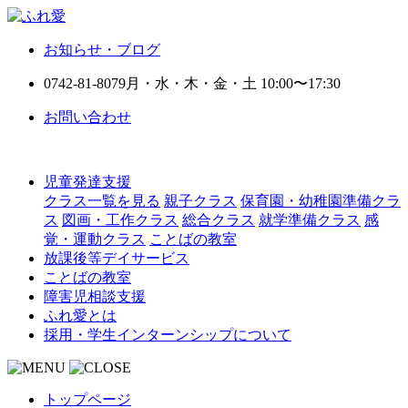
お知らせ・ブログ
0742-81-8079
月・水・木・金・土 10:00〜17:30
お問い合わせ
児童発達支援
クラス一覧を見る
親子クラス
保育園・幼稚園準備クラ
ス
図画・工作クラス
総合クラス
就学準備クラス
感
覚・運動クラス
ことばの教室
放課後等デイサービス
ことばの教室
障害児相談支援
ふれ愛とは
採用・学生インターンシップについて
トップページ