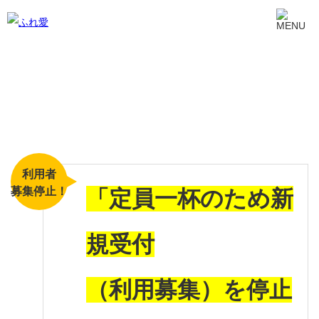
利用者
募集停止！
「定員一杯のため新
規受付
（利用募集）を停止