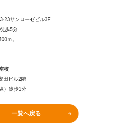
3-23サンローゼビル3F
徒歩5分
00ｍ。
南校
6安田ビル2階
線）徒歩1分
一覧へ戻る