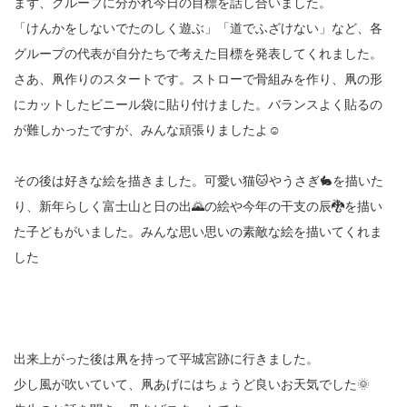
まず、グループに分かれ今日の目標を話し合いました。
「けんかをしないでたのしく遊ぶ」「道でふざけない」など、各
グループの代表が自分たちで考えた目標を発表してくれました。
さあ、凧作りのスタートです。ストローで骨組みを作り、凧の形
にカットしたビニール袋に貼り付けました。バランスよく貼るの
が難しかったですが、みんな頑張りましたよ☺
その後は好きな絵を描きました。可愛い猫🐱やうさぎ🐇を描いた
り、新年らしく富士山と日の出🌄の絵や今年の干支の辰🐉を描い
た子どもがいました。みんな思い思いの素敵な絵を描いてくれま
した
出来上がった後は凧を持って平城宮跡に行きました。
少し風が吹いていて、凧あげにはちょうど良いお天気でした🌞