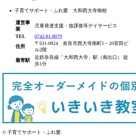
子育てサポート・ふれ愛 大和西大寺南校
運営事
児童発達支援・放課後等デイサービス
業
TEL
0742-81-8079
〒631-0824 奈良市西大寺南町1－26安田ビ
住所
ル2階
近鉄奈良線「大和西大寺」駅（南出口） 徒
最寄駅
歩1分
©︎ 子育てサポート・ふれ愛.