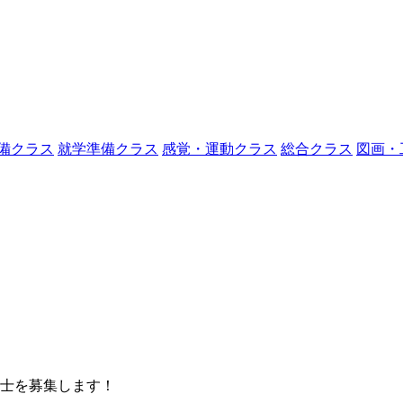
備クラス
就学準備クラス
感覚・運動クラス
総合クラス
図画・
理士を募集します！