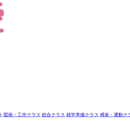
ス
図画・工作クラス
総合クラス
就学準備クラス
感覚・運動ク