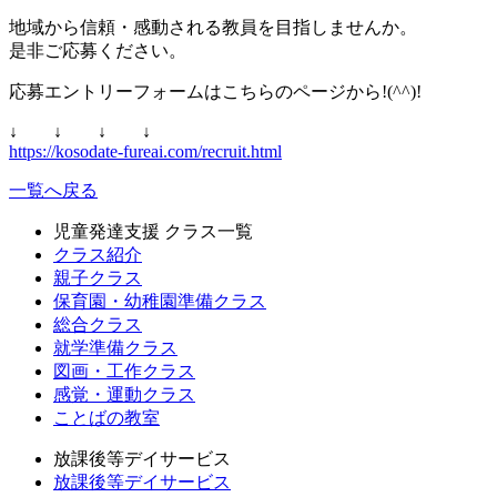
地域から信頼・感動される教員を目指しませんか。
是非ご応募ください。
応募エントリーフォームはこちらのページから!(^^)!
↓ ↓ ↓ ↓
https://kosodate-fureai.com/recruit.html
一覧へ戻る
児童発達支援 クラス一覧
クラス紹介
親子クラス
保育園・幼稚園準備クラス
総合クラス
就学準備クラス
図画・工作クラス
感覚・運動クラス
ことばの教室
放課後等デイサービス
放課後等デイサービス